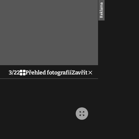
3
/
22
Přehled fotografií
Zavřít