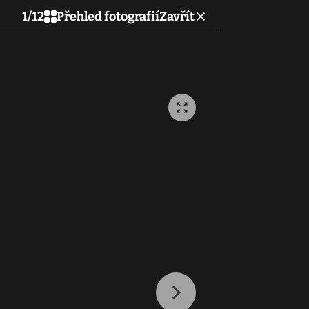
1
/
12
Přehled fotografií
Zavřít