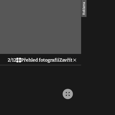
2
/
12
Přehled fotografií
Zavřít