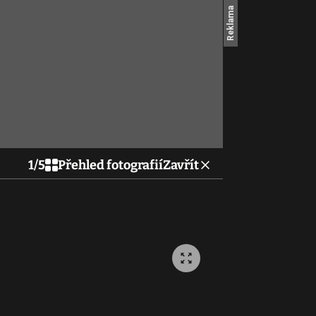
1
/
5
Přehled fotografií
Zavřít