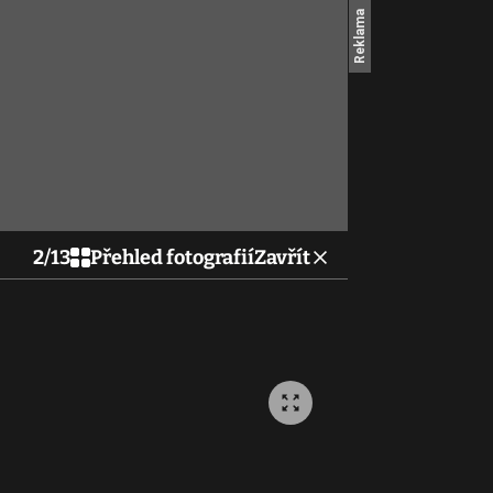
2
/
13
Přehled fotografií
Zavřít