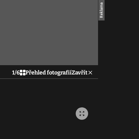
1
/
6
Přehled fotografií
Zavřít