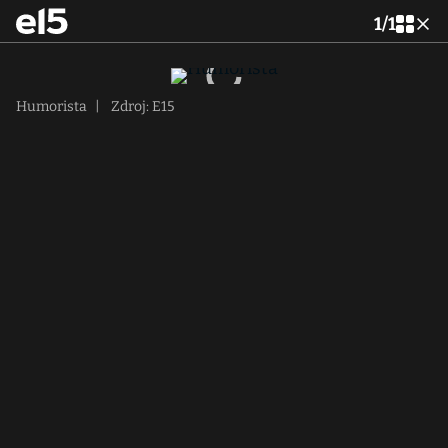
1
/
1
Humorista
|
Zdroj: E15