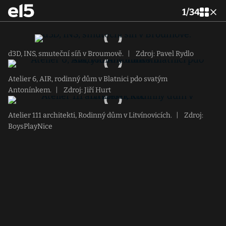
1
/
34
d3D, INS, smuteční síň v Broumově.
|
Zdroj: Pavel Rydlo
Atelier 6, AIR, rodinný dům v Blatnici pdo svatým
Antonínkem.
|
Zdroj: Jiří Hurt
Atelier 111 architekti, Rodinný dům v Litvínovicích.
|
Zdroj:
BoysPlayNice