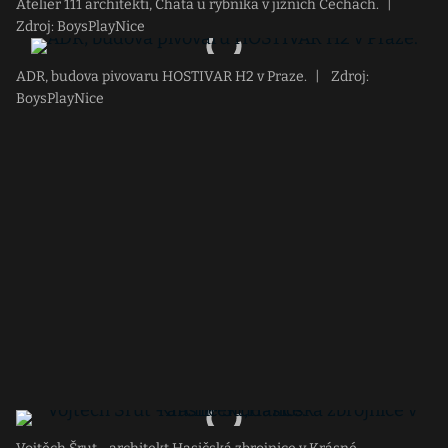
Atelier 111 architekti, Chata u rybníka v jižních Čechách.
|
Zdroj: BoysPlayNice
ADR, budova pivovaru HOSTIVAR H2 v Praze.
|
Zdroj:
BoysPlayNice