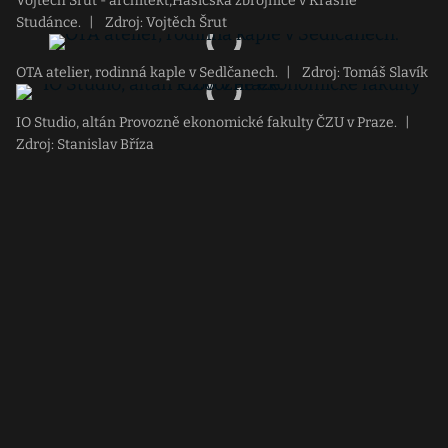
Vojtěch Šrut - architekt,Hasičská zbrojnice v Krásné
Studánce.
|
Zdroj: Vojtěch Šrut
OTA atelier, rodinná kaple v Sedlčanech.
|
Zdroj: Tomáš Slavík
IO Studio, altán Provozně ekonomické fakulty ČZU v Praze.
|
Zdroj: Stanislav Bříza