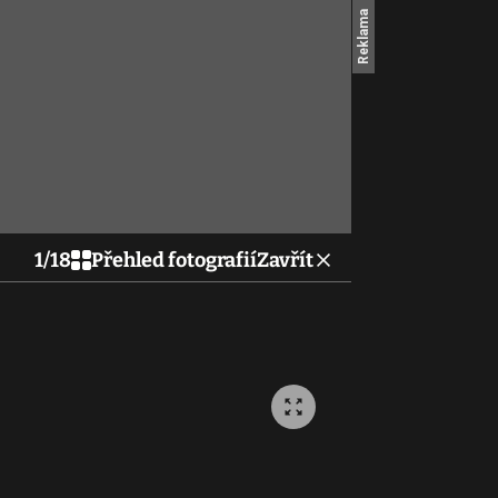
1
/
18
Přehled fotografií
Zavřít