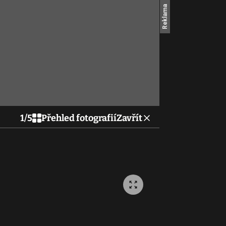
1
/
5
Přehled fotografií
Zavřít