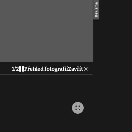
1
/
2
Přehled fotografií
Zavřít