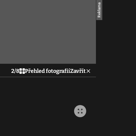
2
/
8
Přehled fotografií
Zavřít