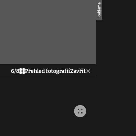
6
/
8
Přehled fotografií
Zavřít