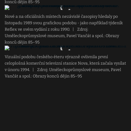
konců dějin 85–95
Nové a na oficiálních místech nezávislé časopisy hledaly po
listopadu 1989 svou grafickou podobu - jako například týdeník
Reflex ve svém vydání z roku 1990.
|
Zdroj:
Uměleckoprůmyslové museum, Pavel Vančát a spol.: Obrazy
konců dějin 85–95
Vizuální podobu českého éteru výrazně ovlivnila první
celoplošná komerční televizní stanice Nova, která začala vysílat
v únoru 1994.
|
Zdroj: Uměleckoprůmyslové museum, Pavel
Vančát a spol.: Obrazy konců dějin 85–95