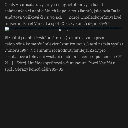
Obaly v samizdatu vydaných magnetofonových kazet
zakázaných či neoficiálních kapel a muzikantů, jako byla Dáša
Andrtová Voňková či Psí vojáci.
|
Zdroj: Uměleckoprůmyslové
museum, Pavel Vančát a spol.: Obrazy konců dějin 85–95
Vizuální podobu českého éteru výrazně ovlivnila první
celoplošná komerční televizní stanice Nova, která začala vysílat
v únoru 1994. Na snímku rozhodnutí tehdejší Rady pro
rozhlasové a televizní vysílání o udělení licence společnosti CET
21.
|
Zdroj: Uměleckoprůmyslové museum, Pavel Vančát a
spol.: Obrazy konců dějin 85–95