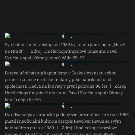
Symbolem změn v listopadu 1989 byl mimo jiné slogan „Havel
na Hrad!“
|
Zdroj: Uměleckoprůmyslové museum, Pavel
Vančát a spol.: Obrazy konců dějin 85–95
Porevoluční nástup kapitalismu v Československu sebou
přinesl i značně erotické reklamy, jako například tu od
společnosti Hedva na kravaty v první polovině 90. let
|
Zdroj:
Uměleckoprůmyslové museum, Pavel Vančát a spol.: Obrazy
konců dějin 85–95
Do odvážnější až ironické podoby své prezentace se v roce 1988
pustil i neoficiální kulturní časopis Revolver Revue se svým
kalendářem pro rok 1989.
|
Zdroj: Uměleckoprůmyslové
museum, Pavel Vančát a spol.: Obrazy konců dějin 85–95