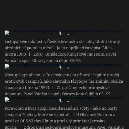
Listopadové události v Československu obsadily titulní strany
předních západních médií - jako například časopisu Life z
února 1990.
|
Zdroj: Uměleckoprůmyslové museum, Pavel
Vančát a spol.: Obrazy konců dějin 85–95
Nástup kapitalismu v Československu přinesl i legální prodej
erotických časopisů, jako slavného Playboye (na snímku obálka
časopisu z března 1992).
|
Zdroj: Uměleckoprůmyslové
museum, Pavel Vančát a spol.: Obrazy konců dějin 85–95
Porevoluční kvas spojil dosud neznámé světy - jako na párty
časopisu Playboy, které se účastnili i šéf Občanského fóra a
posléze ODS Václav Klaus a pražský primátor Jaroslav
Kořán.
|
Zdroj: Uměleckoprůmyslové museum, Pavel Vančát a