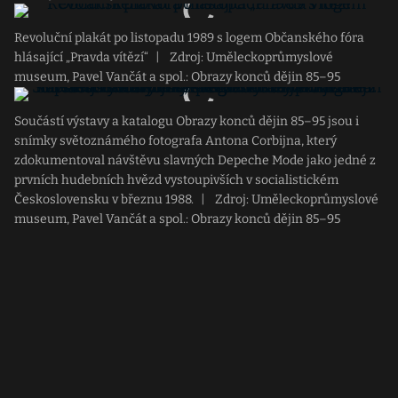
Revoluční plakát po listopadu 1989 s logem Občanského fóra
hlásající „Pravda vítězí“
|
Zdroj: Uměleckoprůmyslové
museum, Pavel Vančát a spol.: Obrazy konců dějin 85–95
Součástí výstavy a katalogu Obrazy konců dějin 85–95 jsou i
snímky světoznámého fotografa Antona Corbijna, který
zdokumentoval návštěvu slavných Depeche Mode jako jedné z
prvních hudebních hvězd vystoupivších v socialistickém
Československu v březnu 1988.
|
Zdroj: Uměleckoprůmyslové
museum, Pavel Vančát a spol.: Obrazy konců dějin 85–95