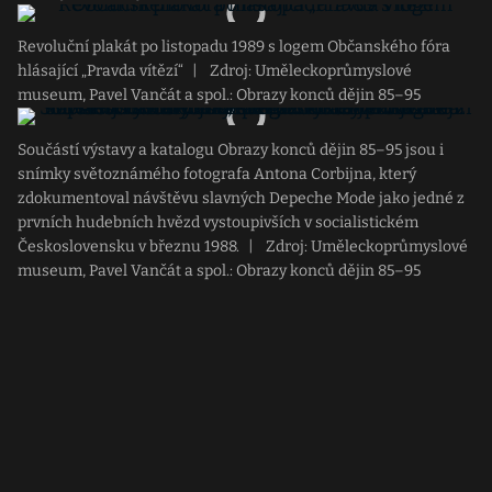
Revoluční plakát po listopadu 1989 s logem Občanského fóra
hlásající „Pravda vítězí“
|
Zdroj: Uměleckoprůmyslové
museum, Pavel Vančát a spol.: Obrazy konců dějin 85–95
Součástí výstavy a katalogu Obrazy konců dějin 85–95 jsou i
snímky světoznámého fotografa Antona Corbijna, který
zdokumentoval návštěvu slavných Depeche Mode jako jedné z
prvních hudebních hvězd vystoupivších v socialistickém
Československu v březnu 1988.
|
Zdroj: Uměleckoprůmyslové
museum, Pavel Vančát a spol.: Obrazy konců dějin 85–95