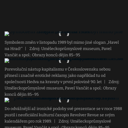
Symbolem změn v listopadu 1989 byl mimo jiné slogan „Havel
na Hrad!“
|
Zdroj: Uměleckoprůmyslové museum, Pavel
Vančát a spol.: Obrazy konců dějin 85–95
Porevoluční nástup kapitalismu v Československu sebou
přinesl i značně erotické reklamy, jako například tu od
společnosti Hedva na kravaty v první polovině 90. let
|
Zdroj:
Uměleckoprůmyslové museum, Pavel Vančát a spol.: Obrazy
konců dějin 85–95
Do odvážnější až ironické podoby své prezentace se v roce 1988
pustil i neoficiální kulturní časopis Revolver Revue se svým
kalendářem pro rok 1989.
|
Zdroj: Uměleckoprůmyslové
museum, Pavel Vančát a spol.: Obrazy konců dějin 85–95