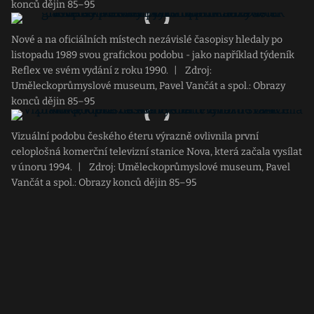
konců dějin 85–95
Nové a na oficiálních místech nezávislé časopisy hledaly po
listopadu 1989 svou grafickou podobu - jako například týdeník
Reflex ve svém vydání z roku 1990.
|
Zdroj:
Uměleckoprůmyslové museum, Pavel Vančát a spol.: Obrazy
konců dějin 85–95
Vizuální podobu českého éteru výrazně ovlivnila první
celoplošná komerční televizní stanice Nova, která začala vysílat
v únoru 1994.
|
Zdroj: Uměleckoprůmyslové museum, Pavel
Vančát a spol.: Obrazy konců dějin 85–95