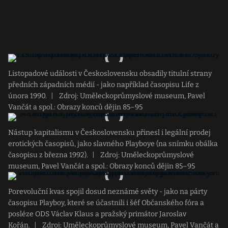
Listopadové události v Československu obsadily titulní strany
předních západních médií - jako například časopisu Life z
února 1990.
|
Zdroj: Uměleckoprůmyslové museum, Pavel
Vančát a spol.: Obrazy konců dějin 85–95
Nástup kapitalismu v Československu přinesl i legální prodej
erotických časopisů, jako slavného Playboye (na snímku obálka
časopisu z března 1992).
|
Zdroj: Uměleckoprůmyslové
museum, Pavel Vančát a spol.: Obrazy konců dějin 85–95
Porevoluční kvas spojil dosud neznámé světy - jako na párty
časopisu Playboy, které se účastnili i šéf Občanského fóra a
posléze ODS Václav Klaus a pražský primátor Jaroslav
Kořán.
|
Zdroj: Uměleckoprůmyslové museum, Pavel Vančát a