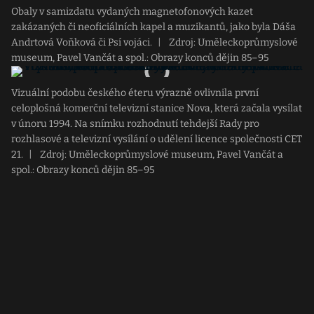
Obaly v samizdatu vydaných magnetofonových kazet
zakázaných či neoficiálních kapel a muzikantů, jako byla Dáša
Andrtová Voňková či Psí vojáci.
|
Zdroj: Uměleckoprůmyslové
museum, Pavel Vančát a spol.: Obrazy konců dějin 85–95
Vizuální podobu českého éteru výrazně ovlivnila první
celoplošná komerční televizní stanice Nova, která začala vysílat
v únoru 1994. Na snímku rozhodnutí tehdejší Rady pro
rozhlasové a televizní vysílání o udělení licence společnosti CET
21.
|
Zdroj: Uměleckoprůmyslové museum, Pavel Vančát a
spol.: Obrazy konců dějin 85–95