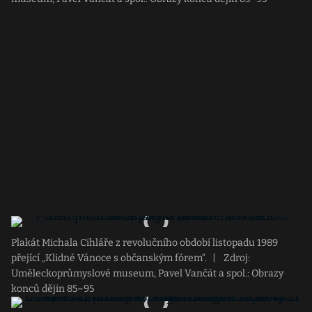
Plakát Michala Cihláře z revolučního období listopadu 1989
přející „Klidné Vánoce s občanským fórem“.
|
Zdroj:
Uměleckoprůmyslové museum, Pavel Vančát a spol.: Obrazy
konců dějin 85–95