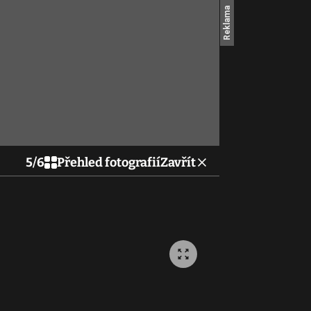
5
/
6
Přehled fotografií
Zavřít