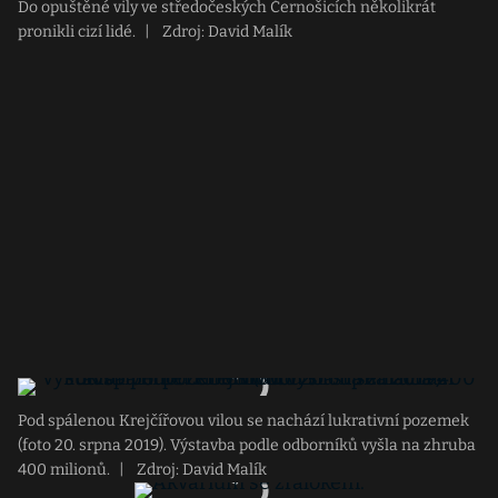
Do opuštěné vily ve středočeských Černošicích několikrát
pronikli cizí lidé.
|
Zdroj: David Malík
Pod spálenou Krejčířovou vilou se nachází lukrativní pozemek
(foto 20. srpna 2019). Výstavba podle odborníků vyšla na zhruba
400 milionů.
|
Zdroj: David Malík