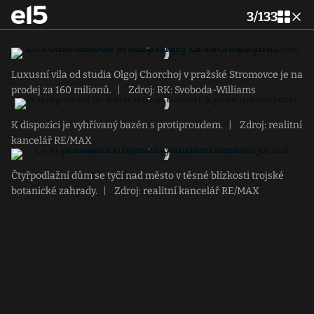
3
/
133
Luxusní vila od studia Olgoj Chorchoj v pražské Stromovce je na
prodej za 160 milionů.
|
Zdroj: RK: Svoboda-Williams
K dispozici je vyhřívaný bazén s protiproudem.
|
Zdroj: realitní
kancelář RE/MAX
Čtyřpodlažní dům se tyčí nad město v těsné blízkosti trojské
botanické zahrady.
|
Zdroj: realitní kancelář RE/MAX