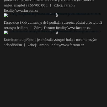
Jinou exkluzivní vilu ve středočeských Dolních Břežanech
nabízí majitel za 56 700 000.
|
Zdroj: Faraon
Reality/www.faraon.cz
Dispozice 8+kk zahrnuje dvě podlaží, suterén, půdní prostor, tři
terasy a balkon.
|
Zdroj: Faraon Reality/www.faraon.cz
Dominantou přízemí je okázalá vstupní hala s mramorovým
schodištěm
|
Zdroj: Faraon Reality/www.faraon.cz