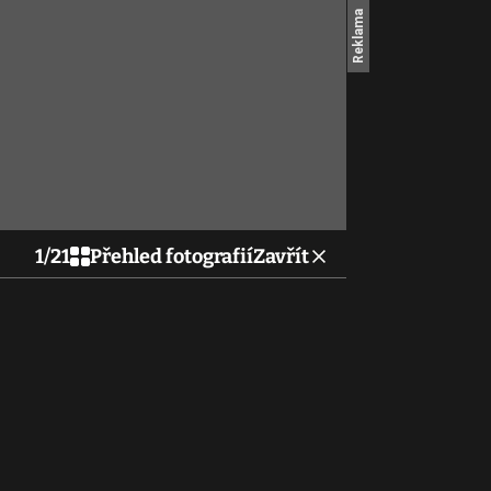
1
/
21
Přehled fotografií
Zavřít