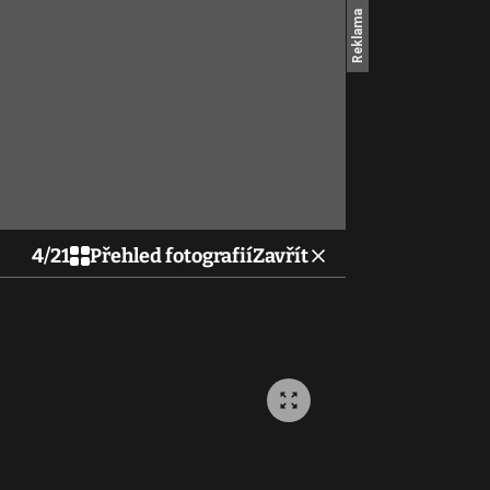
4
/
21
Přehled fotografií
Zavřít