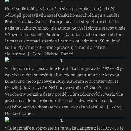
Hned vedle lobbisty Janouška si na pozemku, který od něj
odkoupil, postavil vilu exšéf Českého Aeroholdingu a Letiště
Praha Miroslav Dvořák. Dům je navíc od stejného architekta
Radana Hubičky, mimo jiné autora nejvyšší obytné stavby u nás
V Tower na nedaleké Pankráci. Dvořák na sebe upozornil i tím,
že za transformaci státních firem získal odměnu 150 milionů
korun. Nyní mu patří firma provozující vodní a solární
elektrárny.
|
Zdroj: Michael Tomeš
Vila legionáře a spisovatele Františka Langera z let 1929–30 je
typickou ukázkou počátku funkcionalismu, ať už skeletovou
konstrukcí nebo pásovými okny. Autorem je architekt Karel
Honzík, jehož nejznámější budova stojí na Žižkově, a to
Všeobecný penzijní ústav, později Dům odborových svazů. Vila
prošla povedenou rekonstrukcí a jde o druhý dům exšéfa
Českého Aeroholdingu Miroslava Dvořáka v lokalitě.
|
Zdroj:
Michael Tomeš
Vila legionáře a spisovatele Františka Langera z let 1929–30 je