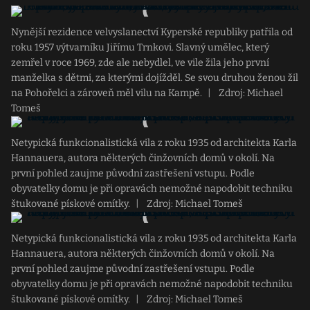
Nynější rezidence velvyslanectví Kyperské republiky patřila od
roku 1957 výtvarníku Jiřímu Trnkovi. Slavný umělec, který
zemřel v roce 1969, zde ale nebydlel, ve vile žila jeho první
manželka s dětmi, za kterými dojížděl. Se svou druhou ženou žil
na Pohořelci a zároveň měl vilu na Kampě.
|
Zdroj: Michael
Tomeš
Netypická funkcionalistická vila z roku 1935 od architekta Karla
Hannauera, autora některých činžovních domů v okolí. Na
první pohled zaujme původní zastřešení vstupu. Podle
obyvatelky domu je při opravách nemožné napodobit techniku
štukované pískové omítky.
|
Zdroj: Michael Tomeš
Netypická funkcionalistická vila z roku 1935 od architekta Karla
Hannauera, autora některých činžovních domů v okolí. Na
první pohled zaujme původní zastřešení vstupu. Podle
obyvatelky domu je při opravách nemožné napodobit techniku
štukované pískové omítky.
|
Zdroj: Michael Tomeš