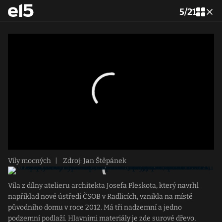
5
/
21
Vily mocných
|
Zdroj: Jan Štěpánek
Vila z dílny atelieru architekta Josefa Pleskota, který navrhl
například nové ústředí ČSOB v Radlicích, vznikla na místě
původního domu v roce 2012. Má tři nadzemní a jedno
podzemní podlaží. Hlavními materiály je zde surové dřevo,