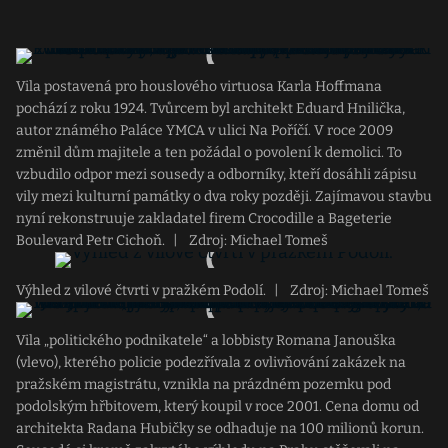
Vila postavená pro houslového virtuosa Karla Hoffmana
pochází z roku 1924. Tvůrcem byl architekt Eduard Hnilička,
autor známého Paláce YMCA v ulici Na Poříčí. V roce 2009
změnil dům majitele a ten požádal o povolení k demolici. To
vzbudilo odpor mezi sousedy a odborníky, kteří dosáhli zápisu
vily mezi kulturní památky o dva roky později. Zajímavou stavbu
nyní rekonstruuje zakladatel firem Crocodille a Bageterie
Boulevard Petr Cichoň.
|
Zdroj: Michael Tomeš
Výhled z vilové čtvrti v pražkém Podolí.
|
Zdroj: Michael Tomeš
Vila „politického podnikatele“ a lobbisty Romana Janouška
(vlevo), kterého policie podezřívala z ovlivňování zakázek na
pražském magistrátu, vznikla na prázdném pozemku pod
podolským hřbitovem, který koupil v roce 2001. Cena domu od
architekta Radana Hubičky se odhaduje na 100 milionů korun.