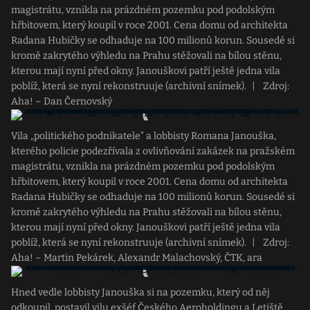
magistrátu, vznikla na prázdném pozemku pod podolským
hřbitovem, který koupil v roce 2001. Cena domu od architekta
Radana Hubičky se odhaduje na 100 milionů korun. Sousedé si
kromě zakrytého výhledu na Prahu stěžovali na bílou stěnu,
kterou mají nyní před okny. Janouškovi patří ještě jedna vila
poblíž, která se nyní rekonstruuje (archivní snímek).
|
Zdroj:
Aha! – Dan Černovský
Vila „politického podnikatele“ a lobbisty Romana Janouška,
kterého policie podezřívala z ovlivňování zakázek na pražském
magistrátu, vznikla na prázdném pozemku pod podolským
hřbitovem, který koupil v roce 2001. Cena domu od architekta
Radana Hubičky se odhaduje na 100 milionů korun. Sousedé si
kromě zakrytého výhledu na Prahu stěžovali na bílou stěnu,
kterou mají nyní před okny. Janouškovi patří ještě jedna vila
poblíž, která se nyní rekonstruuje (archivní snímek).
|
Zdroj:
Aha! – Martin Pekárek, Alexandr Malachovský, ČTK, ara
Hned vedle lobbisty Janouška si na pozemku, který od něj
odkoupil, postavil vilu exšéf Českého Aeroholdingu a Letiště