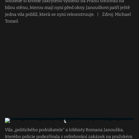
Sousedé si kromě zakrytého výhledu na Prahu stěžovali na
bílou stěnu, kterou mají nyní před okny. Janouškovi patří ještě
jedna vila poblíž, která se nyní rekonstruuje.
|
Zdroj: Michael
Tomeš
Vila „politického podnikatele“ a lobbisty Romana Janouška,
kterého policie podezřívala z ovlivňování zakázek na pražském