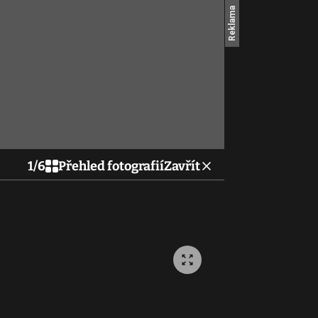
1
/
6
Přehled fotografií
Zavřít