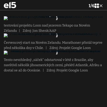
1
/
6
testování projektu Loon nad jezerem Tekapo na Novém
Zélandu
|
Zdroj: Jon Shenk/AAP
Červencový start na Novém Zelandu. Marathoner přistál teprve
před několika dny v Chile.
|
Zdroj: Projekt Google Loon
Tento nevzhledný „sáček“ odstartoval v létě z Brazilie, aby
navštívil několik jihoamerických zemí, přelétl Atlantik, Afriku a
dostal se až do Oceánie.
|
Zdroj: Projekt Google Loon