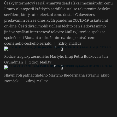
Český internetový seriál #martyisdead získal mezinárodní cenu
Emmy v kategorii krátkých seriálů a stal se tak prvním českým
seriálem, který tuto televizní cenu dostal. Galavečer s
předáváním cen se dnes kvůli pandemii COVID-19 uskutečnil
on-line. Čeští diváci mohli udílení těchto cen sledovat mimo
jiné ve vysílání internetové televize Mall.tv, která je spolu se
společností Bionaut a sdružením cz.nic spolutvůrcem
oceněného českého seriálu.
|
Zdroj: mall.cz
Rodiče tragicky zesnulého Martyho hrají Petra Bučková a Jan
Grundman
|
Zdroj: Mall.tv
Hlavní roli patnáctiletého Martyho Biedermana ztvárnil Jakub
Nemčok.
|
Zdroj: Mall.tv