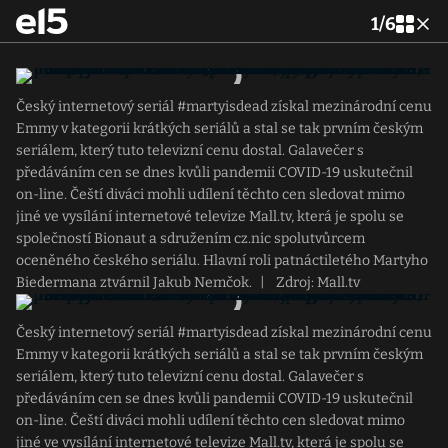
1
/
6
Český internetový seriál #martyisdead získal mezinárodní cenu
Emmy v kategorii krátkých seriálů a stal se tak prvním českým
seriálem, který tuto televizní cenu dostal. Galavečer s
předáváním cen se dnes kvůli pandemii COVID-19 uskutečnil
on-line. Čeští diváci mohli udílení těchto cen sledovat mimo
jiné ve vysílání internetové televize Mall.tv, která je spolu se
společností Bionaut a sdružením cz.nic spolutvůrcem
oceněného českého seriálu. Hlavní roli patnáctiletého Martyho
Biedermana ztvárnil Jakub Nemčok.
|
Zdroj: Mall.tv
Český internetový seriál #martyisdead získal mezinárodní cenu
Emmy v kategorii krátkých seriálů a stal se tak prvním českým
seriálem, který tuto televizní cenu dostal. Galavečer s
předáváním cen se dnes kvůli pandemii COVID-19 uskutečnil
on-line. Čeští diváci mohli udílení těchto cen sledovat mimo
jiné ve vysílání internetové televize Mall.tv, která je spolu se