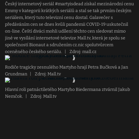
Český internetový seriál #martyisdead získal mezinárodní cenu
Emmy v kategorii krátkých seriálů a stal se tak prvním českým
seriálem, který tuto televizní cenu dostal. Galavečer s
předáváním cen se dnes kvůli pandemii COVID-19 uskutečnil
on-line. Čeští diváci mohli udílení těchto cen sledovat mimo
jiné ve vysílání internetové televize Mall.tv, která je spolu se
společností Bionaut a sdružením cz.nic spolutvůrcem
oceněného českého seriálu.
|
Zdroj: mall.cz
Rodiče tragicky zesnulého Martyho hrají Petra Bučková a Jan
Grundman
|
Zdroj: Mall.tv
Hlavní roli patnáctiletého Martyho Biedermana ztvárnil Jakub
Nemčok.
|
Zdroj: Mall.tv