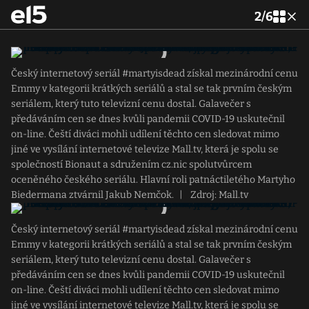
2
/
6
Český internetový seriál #martyisdead získal mezinárodní cenu
Emmy v kategorii krátkých seriálů a stal se tak prvním českým
seriálem, který tuto televizní cenu dostal. Galavečer s
předáváním cen se dnes kvůli pandemii COVID-19 uskutečnil
on-line. Čeští diváci mohli udílení těchto cen sledovat mimo
jiné ve vysílání internetové televize Mall.tv, která je spolu se
společností Bionaut a sdružením cz.nic spolutvůrcem
oceněného českého seriálu. Hlavní roli patnáctiletého Martyho
Biedermana ztvárnil Jakub Nemčok.
|
Zdroj: Mall.tv
Český internetový seriál #martyisdead získal mezinárodní cenu
Emmy v kategorii krátkých seriálů a stal se tak prvním českým
seriálem, který tuto televizní cenu dostal. Galavečer s
předáváním cen se dnes kvůli pandemii COVID-19 uskutečnil
on-line. Čeští diváci mohli udílení těchto cen sledovat mimo
jiné ve vysílání internetové televize Mall.tv, která je spolu se