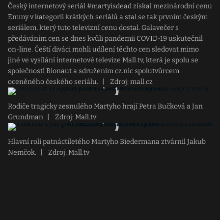
Český internetový seriál #martyisdead získal mezinárodní cenu
Emmy v kategorii krátkých seriálů a stal se tak prvním českým
seriálem, který tuto televizní cenu dostal. Galavečer s
předáváním cen se dnes kvůli pandemii COVID-19 uskutečnil
on-line. Čeští diváci mohli udílení těchto cen sledovat mimo
jiné ve vysílání internetové televize Mall.tv, která je spolu se
společností Bionaut a sdružením cz.nic spolutvůrcem
oceněného českého seriálu.
|
Zdroj: mall.cz
Rodiče tragicky zesnulého Martyho hrají Petra Bučková a Jan
Grundman
|
Zdroj: Mall.tv
Hlavní roli patnáctiletého Martyho Biedermana ztvárnil Jakub
Nemčok.
|
Zdroj: Mall.tv