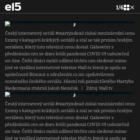
1
/
6
Český internetový seriál #martyisdead získal mezinárodní cenu
Emmy v kategorii krátkých seriálů a stal se tak prvním českým
seriálem, který tuto televizní cenu dostal. Galavečer s
předáváním cen se dnes kvůli pandemii COVID-19 uskutečnil
on-line. Čeští diváci mohli udílení těchto cen sledovat mimo
jiné ve vysílání internetové televize Mall.tv, která je spolu se
společností Bionaut a sdružením cz.nic spolutvůrcem
oceněného českého seriálu. Hlavní roli patnáctiletého Martyho
Biedermana ztvárnil Jakub Nemčok.
|
Zdroj: Mall.tv
Český internetový seriál #martyisdead získal mezinárodní cenu
Emmy v kategorii krátkých seriálů a stal se tak prvním českým
seriálem, který tuto televizní cenu dostal. Galavečer s
předáváním cen se dnes kvůli pandemii COVID-19 uskutečnil
on-line. Čeští diváci mohli udílení těchto cen sledovat mimo
jiné ve vysílání internetové televize Mall.tv, která je spolu se