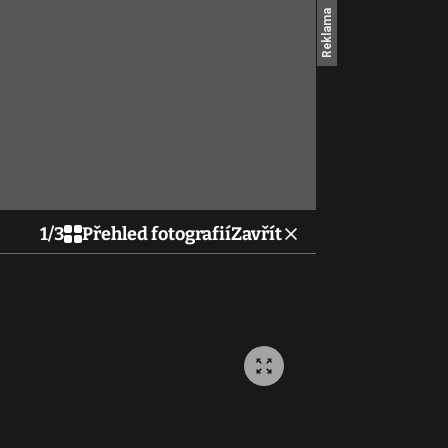
1
/
3
Přehled fotografií
Zavřít