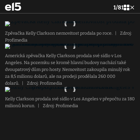
1
/
81
Zpěvačka Kelly Clarkson nemovitost prodala po roce.
|
Zdroj:
Profimedia
Americká zpěvačka Kelly Clarkson prodala své sídlo v Los
Angeles. Na pozemku se kromě hlavní budovy nachází také
dvoupatrový dům pro hosty. Nemovitost zakoupila minulý rok
za 8,5 milionu dolarů, ale na prodeji prodělala 260 000
dolarů.
|
Zdroj: Profimedia
Kelly Clarkson prodala své sídlo v Los Angeles v přepočtu za 180
milionů korun.
|
Zdroj: Profimedia