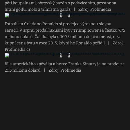
pěti koupelnami, obrovský bazén s podsvícením, prostor na
hraní golfu, molo a třímístná garáž.
|
Zdroj: Profimedia
Fotbalista Cristiano Ronaldo si prodejce výraznou slevou
zaručil. V srpnu prodal luxusní byt v Trump Tower za částku 7,75
milionu dolarů. Částka byla o 10,75 milionu dolarů menší, než
kupní cena bytu v roce 2015, kdy si ho Ronaldo pořídil.
|
Zdroj:
Profimedia.cz
Vila amerického zpěváka a herce Franka Sinatry je na prodej za
21,5 milionu dolarů.
|
Zdroj: Profimedia