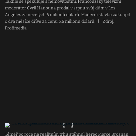
Takhle se spekuluje s nemovitostmi. Francouzský televizní
moderátor Cyril Hanouna prodal v srpnu svůj dům v Los
Angeles za necelých 6 milionů dolarů. Moderní stavbu zakoupil
o dva měsíce dříve za cenu 5,6 milionu dolarů.
|
Zdroj:
Profimedia
Téměř po roce na realitním trhu stáhnul herec Pierce Brosnan