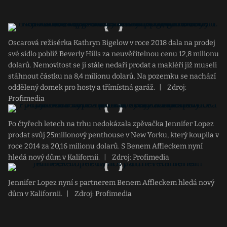
Oscarová režisérka Kathryn Bigelow v roce 2018 dala na prodej
své sídlo poblíž Beverly Hills za neuvěřitelnou cenu 12,8 milionu
dolarů. Nemovitost se jí stále nedaří prodat a makléři již museli
stáhnout částku na 8,4 milionu dolarů. Na pozemku se nachází
oddělený domek pro hosty a třímístná garáž.
|
Zdroj:
Profimedia
Po čtyřech letech na trhu nedokázala zpěvačka Jennifer Lopez
prodat svůj 25milionový penthouse v New Yorku, který koupila v
roce 2014 za 20,16 milionu dolarů. S Benem Affleckem nyní
hledá nový dům v Kalifornii.
|
Zdroj: Profimedia
Jennifer Lopez nyní s partnerem Benem Affleckem hledá nový
dům v Kalifornii.
|
Zdroj: Profimedia