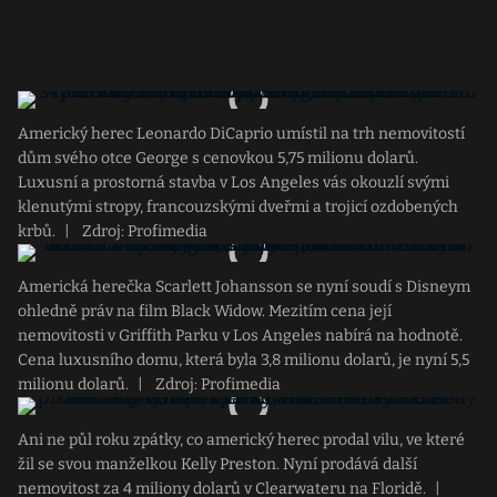
Americký herec Leonardo DiCaprio umístil na trh nemovitostí
dům svého otce George s cenovkou 5,75 milionu dolarů.
Luxusní a prostorná stavba v Los Angeles vás okouzlí svými
klenutými stropy, francouzskými dveřmi a trojicí ozdobených
krbů.
|
Zdroj: Profimedia
Americká herečka Scarlett Johansson se nyní soudí s Disneym
ohledně práv na film Black Widow. Mezitím cena její
nemovitosti v Griffith Parku v Los Angeles nabírá na hodnotě.
Cena luxusního domu, která byla 3,8 milionu dolarů, je nyní 5,5
milionu dolarů.
|
Zdroj: Profimedia
Ani ne půl roku zpátky, co americký herec prodal vilu, ve které
žil se svou manželkou Kelly Preston. Nyní prodává další
nemovitost za 4 miliony dolarů v Clearwateru na Floridě.
|