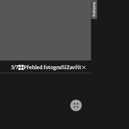
3
/
7
Přehled fotografií
Zavřít