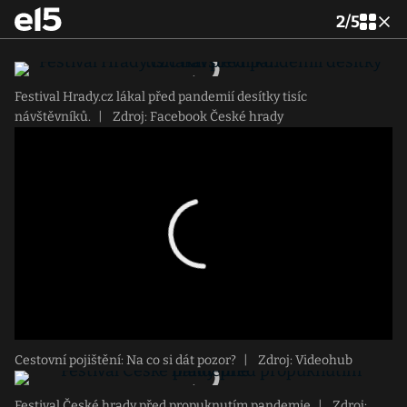
2
/
5
Festival Hrady.cz lákal před pandemií desítky tisíc
návštěvníků.
|
Zdroj: Facebook České hrady
Cestovní pojištění: Na co si dát pozor?
|
Zdroj: Videohub
Festival České hrady před propuknutím pandemie
|
Zdroj: