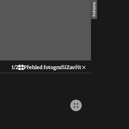
1
/
2
Přehled fotografií
Zavřít