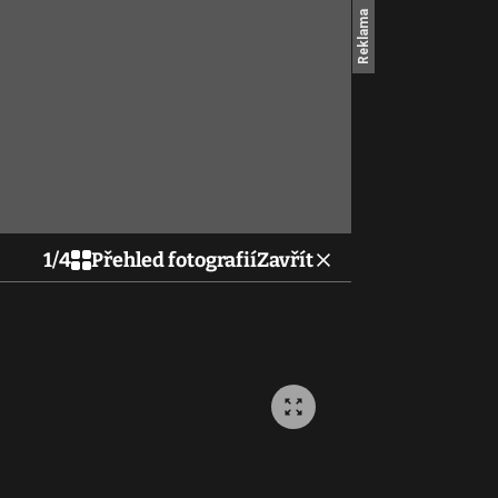
1
/
4
Přehled fotografií
Zavřít