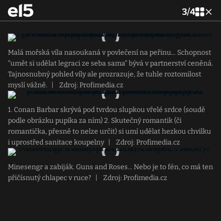
3
/
4
Malá mořská víla nasoukaná v povlečení na peřinu... Schopnost
"umět si udělat legraci ze seba sama" bývá v partnerství ceněná.
Tajnosnubný pohled víly ale prozrazuje, že tuhle roztomilost
myslí vážně.
|
Zdroj: Profimedia.cz
1. Conan Barbar skrývá pod tvrdou slupkou vřelé srdce (soudě
podle obrázku pupíka za ním) 2. Skutečný romantik (či
romantička, přesně to nelze určit) si umí udělat hezkou chvilku
i uprostřed sanitace koupelny
|
Zdroj: Profimedia.cz
Minesengr a zabiják. Guns and Roses... Nebo je to fén, co má ten
přičísnutý chlapec v ruce?
|
Zdroj: Profimedia.cz