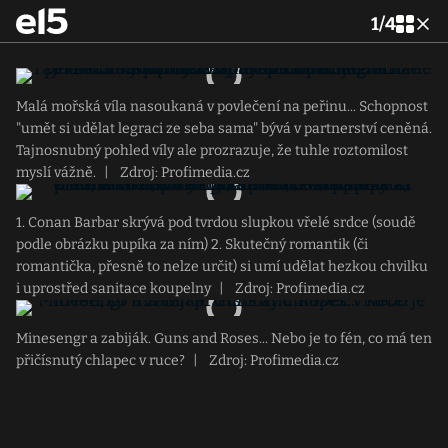
1
/
4
Malá mořská víla nasoukaná v povlečení na peřinu... Schopnost
"umět si udělat legraci ze seba sama" bývá v partnerství ceněná.
Tajnosnubný pohled víly ale prozrazuje, že tuhle roztomilost
myslí vážně.
|
Zdroj: Profimedia.cz
1. Conan Barbar skrývá pod tvrdou slupkou vřelé srdce (soudě
podle obrázku pupíka za ním) 2. Skutečný romantik (či
romantička, přesně to nelze určit) si umí udělat hezkou chvilku
i uprostřed sanitace koupelny
|
Zdroj: Profimedia.cz
Minesengr a zabiják. Guns and Roses... Nebo je to fén, co má ten
přičísnutý chlapec v ruce?
|
Zdroj: Profimedia.cz