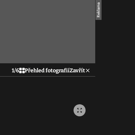
1
/
6
Přehled fotografií
Zavřít