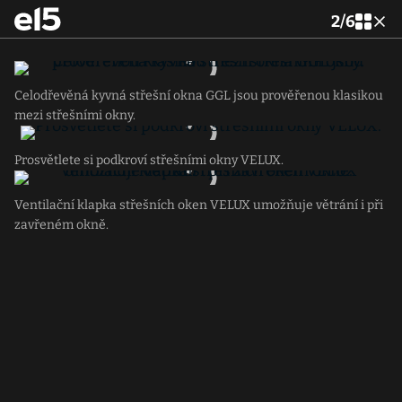
2
/
6
Celodřevěná kyvná střešní okna GGL jsou prověřenou klasikou
mezi střešními okny.
Prosvětlete si podkroví střešními okny VELUX.
Ventilační klapka střešních oken VELUX umožňuje větrání i při
zavřeném okně.