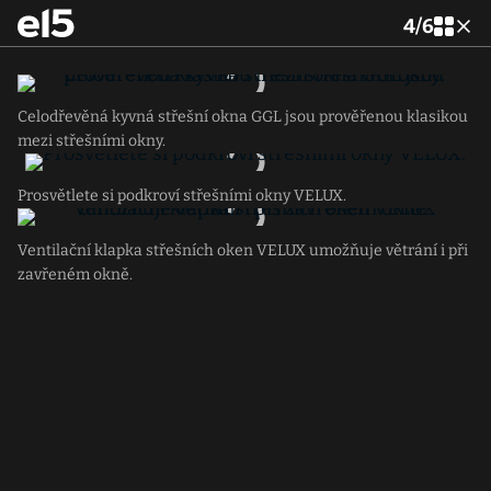
4
/
6
Celodřevěná kyvná střešní okna GGL jsou prověřenou klasikou
mezi střešními okny.
Prosvětlete si podkroví střešními okny VELUX.
Ventilační klapka střešních oken VELUX umožňuje větrání i při
zavřeném okně.