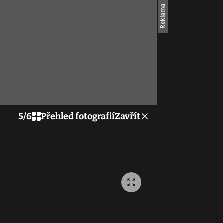
5
/
6
Přehled fotografií
Zavřít