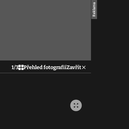
1
/
3
Přehled fotografií
Zavřít