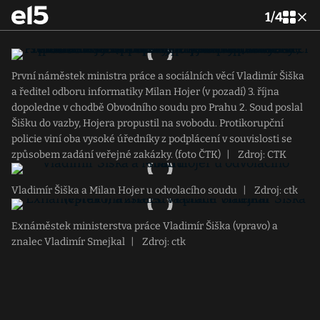
1
/
4
První náměstek ministra práce a sociálních věcí Vladimír Šiška
a ředitel odboru informatiky Milan Hojer (v pozadí) 3. října
dopoledne v chodbě Obvodního soudu pro Prahu 2. Soud poslal
Šišku do vazby, Hojera propustil na svobodu. Protikorupční
policie viní oba vysoké úředníky z podplácení v souvislosti se
způsobem zadání veřejné zakázky. (foto ČTK)
|
Zdroj: CTK
Vladimír Šiška a Milan Hojer u odvolacího soudu
|
Zdroj: ctk
Exnáměstek ministerstva práce Vladimír Šiška (vpravo) a
znalec Vladimír Smejkal
|
Zdroj: ctk