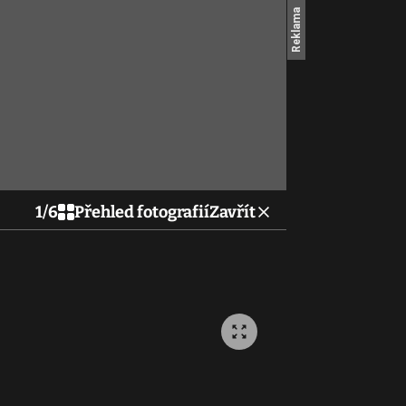
1
/
6
Přehled fotografií
Zavřít