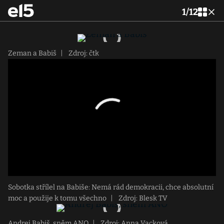
1
/
12
Zeman a Babiš
|
Zdroj: čtk
Sobotka střílel na Babiše: Nemá rád demokracii, chce absolutní
moc a použije k tomu všechno
|
Zdroj: Blesk TV
Andrej Babiš, sněm ANO
|
Zdroj: Anna Vacková