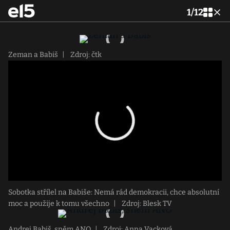
1
/
12
Zeman a Babiš
|
Zdroj: čtk
Sobotka střílel na Babiše: Nemá rád demokracii, chce absolutní
moc a použije k tomu všechno
|
Zdroj: Blesk TV
Andrej Babiš, sněm ANO
|
Zdroj: Anna Vacková