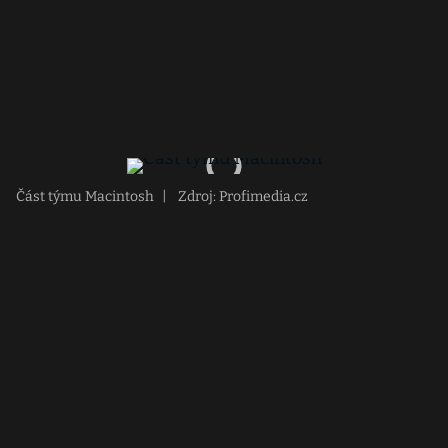
Část týmu Macintosh
|
Zdroj: Profimedia.cz