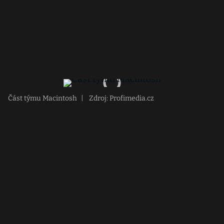
Část týmu Macintosh
|
Zdroj: Profimedia.cz