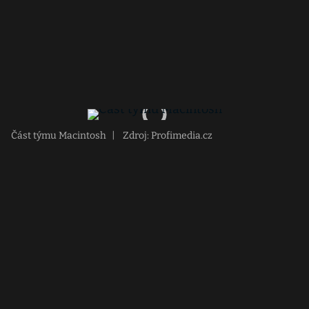
Část týmu Macintosh
|
Zdroj: Profimedia.cz