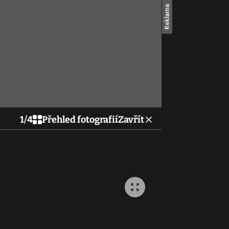
1
/
4
Přehled fotografií
Zavřít