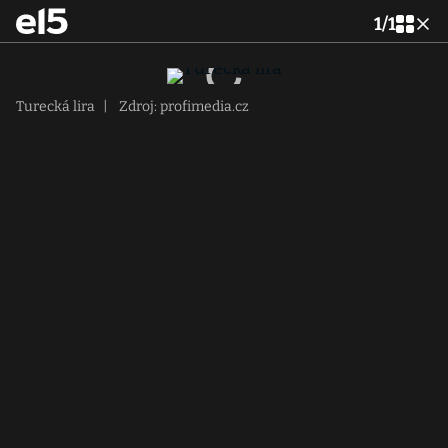
1
/
1
Turecká lira
|
Zdroj: profimedia.cz