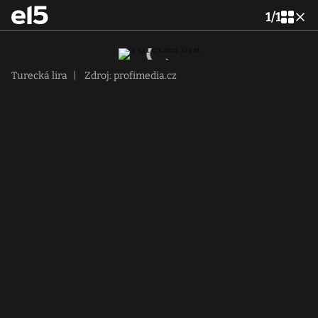
1
/
1
Turecká lira
|
Zdroj: profimedia.cz