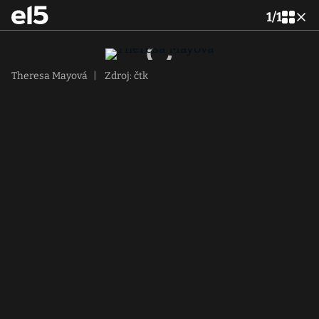
1
/
1
Theresa Mayová
|
Zdroj: čtk