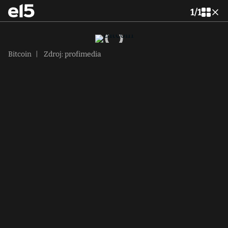
1
/
1
Bitcoin
|
Zdroj: profimedia